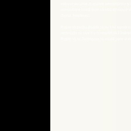
interese ascunse în spatele amenințărilor și 
comunitatea învață încet să aibă din nou o v
(Sursa: AsiaNews)
Rugați-vă pentru Bhakta să nu îi fie teamă c
persecuția cu care s-a confruntat să îl întăre
Rugați-vă lui Dumnezeu să aducă pace și vin