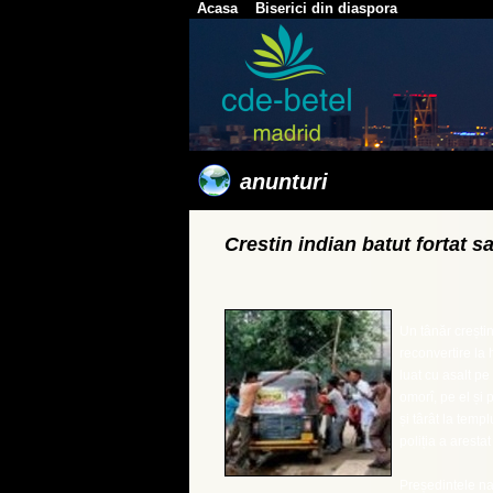
Acasa
Biserici din diaspora
anunturi
Crestin indian batut fortat 
​Un tânăr crești
reconvertire la 
luat cu asalt pe
omorî, pe el și p
și târât la temp
poliția a arestat
Președintele naț