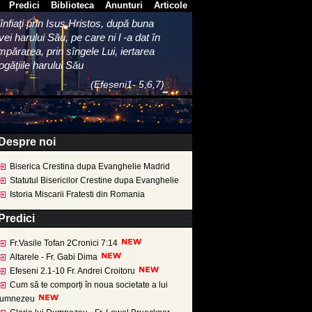
Predici
Biblioteca
Anunturi
Articole
 înfiaţi prin Isus Hristos, după buna
ei harului Său, pe care ni l -a dat în
părarea, prin sîngele Lui, iertarea
găţiile harului Său
(Efeseni1- 5,6,7)
Despre noi
Biserica Crestina dupa Evanghelie Madrid
Statutul Bisericilor Crestine dupa Evanghelie
Istoria Miscarii Fratesti din Romania
Predici
Fr.Vasile Tofan 2Cronici 7:14
Altarele - Fr. Gabi Dima
Efeseni 2.1-10 Fr. Andrei Croitoru
Cum să te comporți în noua societate a lui
umnezeu