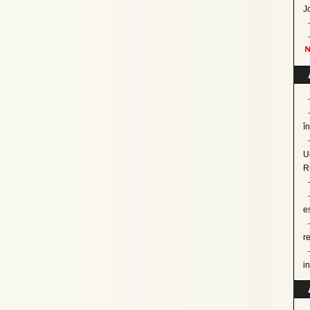
J
î
U
R
e
r
i