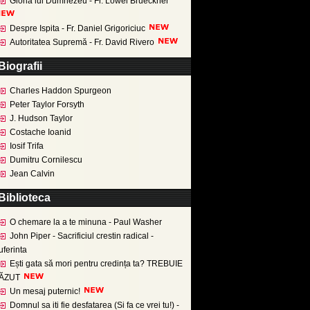
Gloria lui Dumnezeu - Fr. Lowel Brueckner
Despre Ispita - Fr. Daniel Grigoriciuc
Autoritatea Supremă - Fr. David Rivero
Biografii
Charles Haddon Spurgeon
Peter Taylor Forsyth
J. Hudson Taylor
Costache Ioanid
Iosif Trifa
Dumitru Cornilescu
Jean Calvin
Biblioteca
O chemare la a te minuna - Paul Washer
John Piper - Sacrificiul crestin radical -
uferinta
Ești gata să mori pentru credința ta? TREBUIE
ĂZUT
Un mesaj puternic!
Domnul sa iti fie desfatarea (Si fa ce vrei tu!) -