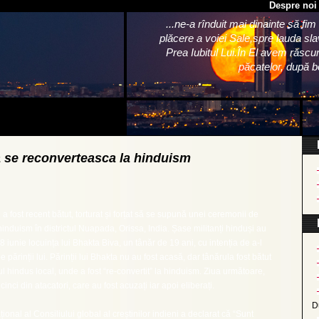
Despre noi
...ne-a rînduit mai dinainte să fim
plăcere a voiei Sale,spre lauda slav
Prea Iubitul Lui.În El avem răscum
păcatelor, după bo
sa se reconverteasca la hinduism
n a fost recent bătut, torturat și forțat să se supună unei ceremonii de
hinduism în districtul Nuapada, Orissa, India. Șase militanți hinduși au
 8 iunie locuința lui Bhakta Biva, un tânăr de 19 ani, cu intenția de a-l
e părinții lui. Părinții lui Bhakta nu au fost acasă, dar tânărula fost bătut
lul hindus local, unde a fost “re-convertit” la hinduism. Ziua următoare,
 cinci din atacatori, care au fost acuzați iar apoi eliberați.
D
ional al Consiliului global al creștinilor indieni a declarat că “Sunt