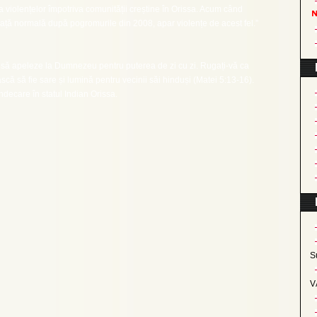
a violențelor împotriva comunității creștine în Orissa. Acum când
iață normală după pogromurile din 2008, apar violențe de acest fel.”
i să apeleze la Dumnezeu pentru puterea de zi cu zi. Rugați-vă ca
ască să fie sare și lumină pentru vecinii săi hinduși (Matei 5:13-16).
decare în statul Indian Orissa.
S
V