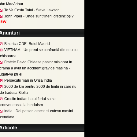
ohn MacArthur
Te Va Costa Totul - Steve Lawson
John Piper - Unde sunt tinerii credincioşi?
Anunturi
Biserica CDE -Betel Madrid
VIETNAM - Un preot se confruntă din nou cu
nchisoarea
Fratele David Chidesa pastor misionar in
craina a avut un accident grav de masina -
ugati-va ptr el
Persecutii mari in Orisa India
2000 de km pentru 2000 de limbi în care nu
ste tradusa Biblia
Crestin indian batut fortat sa se
econverteasca la hinduism
India - Doi pastori atacati si cateva masini
ncendiate
Articole